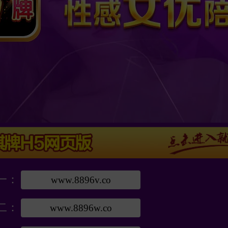
一：
www.8896v.co
二：
www.8896w.co